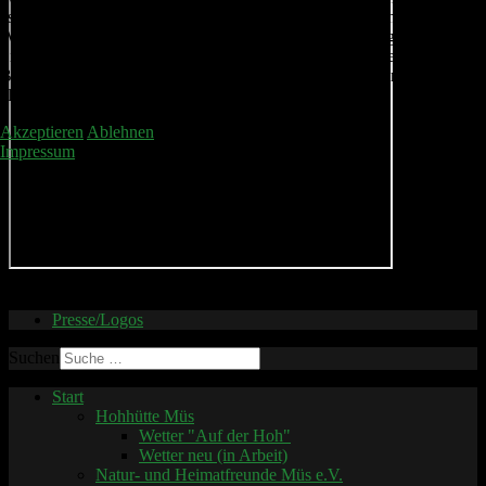
essenziell für den Betrieb der Seite, während andere uns helfen, diese
Website und die Nutzererfahrung zu verbessern (Tracking Cookies).
Sie können selbst entscheiden, ob Sie die Cookies zulassen möchten.
Bitte beachten Sie, dass bei einer Ablehnung womöglich nicht mehr
alle Funktionalitäten der Seite zur Verfügung stehen.
Akzeptieren
Ablehnen
Impressum
© 2026 Kirmes Müs
Presse/Logos
Suchen
Start
Hohhütte Müs
Wetter "Auf der Hoh"
Wetter neu (in Arbeit)
Natur- und Heimatfreunde Müs e.V.